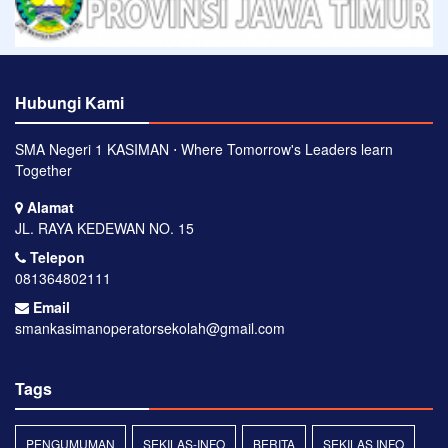
Hubungi Kami
SMA Negeri 1 KASIMAN ⋅ Where Tomorrow's Leaders learn
Together
Alamat
JL. RAYA KEDEWAN NO. 15
Telepon
081364802111
Email
smankasimanoperatorsekolah@gmail.com
Tags
PENGUMUMAN
SEKILAS-INFO
BERITA
SEKILAS INFO