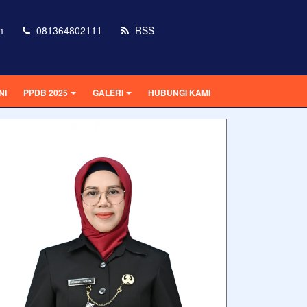
m
081364802111
RSS
NI
PPDB 2025
GALERI
HUBUNGI KAMI