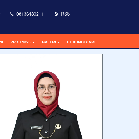
m
081364802111
RSS
NI
PPDB 2025
GALERI
HUBUNGI KAMI