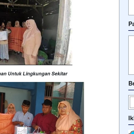
P
an Untuk Lingkungan Sekitar
B
Ik