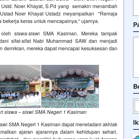
ri Ustd. Noer Khayat, S.Pd yang semakin menambah
h Ustad Noer Khayat Ustadz meyampaikan "Remaja
rta bekerja keras untuk mencapainya," ujarnya.
P
s oleh siswa-siswi SMA Kasiman. Mereka tampak
ladani sifat-sifat Nabi Muhammad SAW dan menjadi
an demikian, mereka dapat mencapai kesuksesan dan
B
ri siswa – siswi SMA Negeri 1 Kasiman
Ik
siswi SMA Negeri 1 Kasiman dapat meneladani akhlak
kan ajaran ajarannya dalam kehidupan sehari,