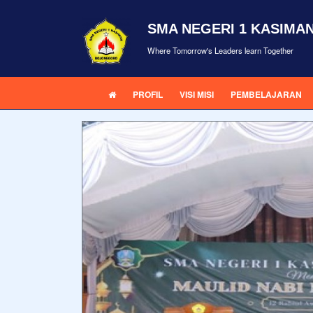
SMA NEGERI 1 KASIMA
Where Tomorrow's Leaders learn Together
PROFIL
VISI MISI
PEMBELAJARAN