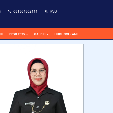
m
081364802111
RSS
NI
PPDB 2025
GALERI
HUBUNGI KAMI