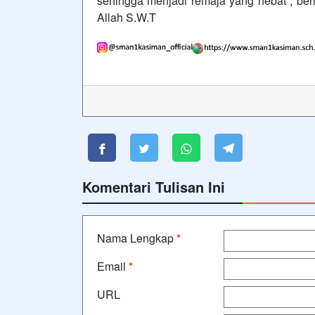
sehingga menjadi remaja yang hebat , ber
Allah S.W.T
Komentari Tulisan Ini
Nama Lengkap
*
Email
*
URL