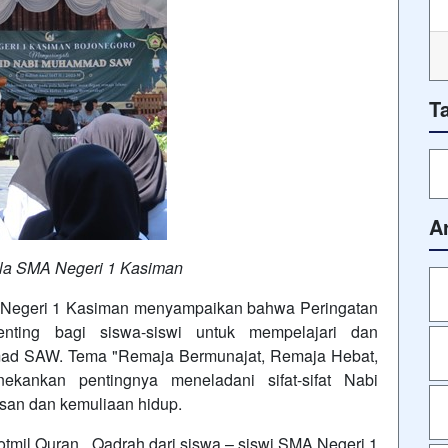
T
A
la SMA Negeri 1 Kasiman
 Negeri 1 Kasiman menyampaikan bahwa Peringatan
ting bagi siswa-siswi untuk mempelajari dan
ad SAW. Tema "Remaja Bermunajat, Remaja Hebat,
ekankan pentingnya meneladani sifat-sifat Nabi
n dan kemuliaan hidup.
tmil Quran, Qadrah dari siswa – siswi SMA Negeri 1