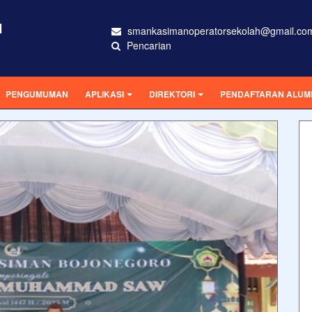
N
smankasimanoperatorsekolah@gmail.co
Pencarian
PENGUMUMAN
APLIKASI
DIREKTORI
PENDAFTARAN ALUM